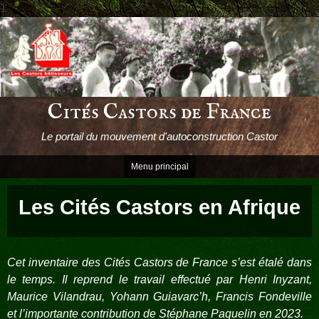
1
Passer
le
contenu
Cités Castors de France
Le portail du mouvement d'autoconstruction Castor
Menu principal
Les Cités Castors en Afrique
Cet inventaire des Cités Castors de France s’est étalé dans
le temps. Il reprend le travail effectué par Henri Inyzant,
Maurice Vilandrau, Yohann Guiavarc’h, Francis Fondeville
et l’importante contribution de Stéphane Paquelin en 2023.