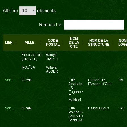
Afficher
éléments
Rechercher:
NOM
CODE
NOM DE LA
NOM
LIEN
VILLE
DE LA
POSTAL
STRUCTURE
LOG
CITE
SOUGUEUR
Wilaya
(TREZEL)
TIARET
ROUÏBA
Wilaya
ALGER
Voir →
ORAN
Cité
Castors de
360
Jourdain
l'Arsenal d'Oran
- St
Eugène >
El
Makkari
Voir →
ORAN
Cité
Castors Illouz
323
Point-du-
Jour > Es
Seddikia