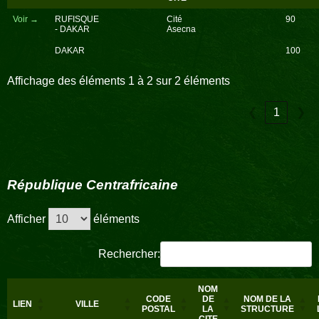
Voir →
RUFISQUE
Cité
90
- DAKAR
Asecna
DAKAR
100
Affichage des éléments 1 à 2 sur 2 éléments
❮
1
❯
République Centrafricaine
Afficher
éléments
Rechercher:
NOM
CODE
DE
NOM DE LA
LIEN
VILLE
POSTAL
LA
STRUCTURE