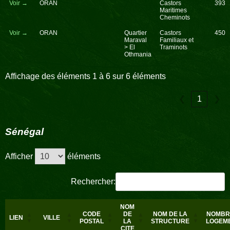
Voir →
ORAN
Castors
393
Maritimes
Cheminots
Voir →
ORAN
Quartier
Castors
450
Maraval
Familiaux et
> El
Traminots
Othmania
Affichage des éléments 1 à 6 sur 6 éléments
❮
1
❯
Sénégal
Afficher
éléments
Rechercher:
NOM
CODE
DE
NOM DE LA
NOMBR
LIEN
VILLE
POSTAL
LA
STRUCTURE
LOGEM
CITE