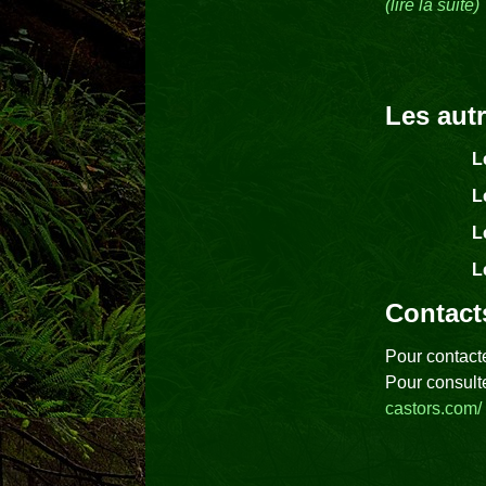
(lire la suite)
Les aut
L
L
L
L
Contact
Pour contacte
Pour consult
castors.com/