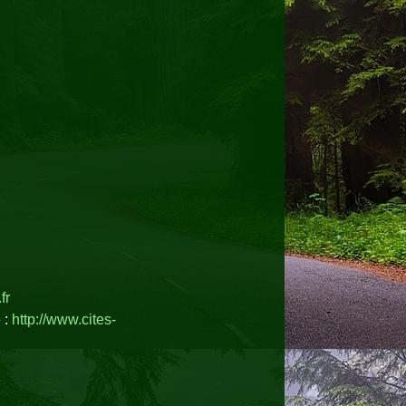
fr
 :
http://www.cites-