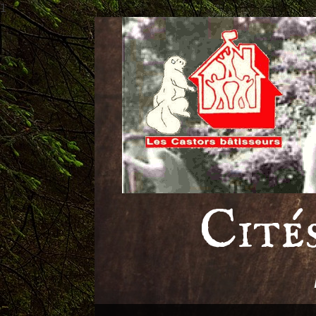
1
Passer
le
contenu
Cité