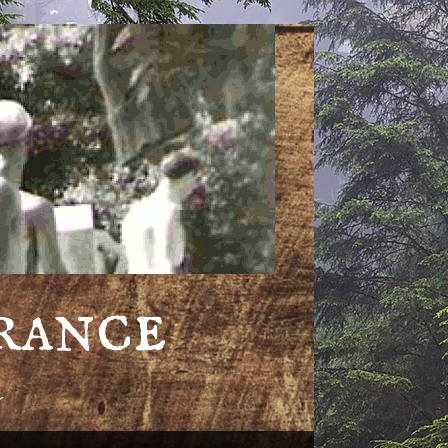
rance
r