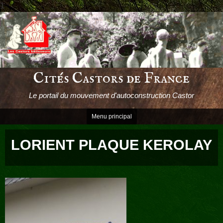
1
Passer
le
contenu
Cités Castors de France
Le portail du mouvement d'autoconstruction Castor
Menu principal
LORIENT PLAQUE KEROLAY