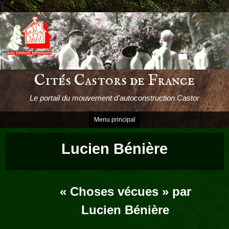
1
Passer
le
contenu
Cités Castors de France
Le portail du mouvement d'autoconstruction Castor
Menu principal
Lucien Bénière
« Choses vécues » par
Lucien Bénière