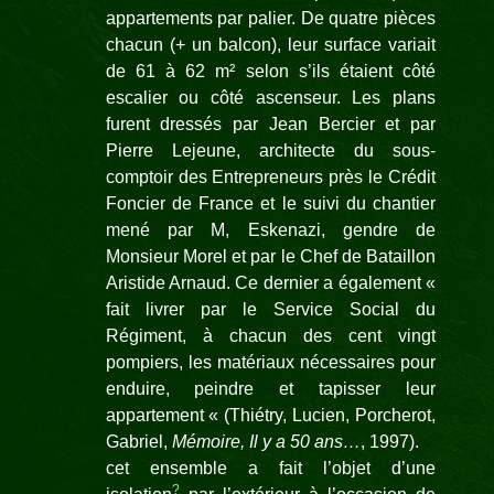
appartements par palier. De quatre pièces
chacun (+ un balcon), leur surface variait
de 61 à 62 m² selon s’ils étaient côté
escalier ou côté ascenseur. Les plans
furent dressés par Jean Bercier et par
Pierre Lejeune, architecte du sous-
comptoir des Entrepreneurs près le Crédit
Foncier de France et le suivi du chantier
mené par M, Eskenazi, gendre de
Monsieur Morel et par le Chef de Bataillon
Aristide Arnaud. Ce dernier a également «
fait livrer par le Service Social du
Régiment, à chacun des cent vingt
pompiers, les matériaux nécessaires pour
enduire, peindre et tapisser leur
appartement « (Thiétry, Lucien, Porcherot,
Gabriel,
Mémoire, Il y a 50 ans…
, 1997).
cet ensemble a fait l’objet d’une
?