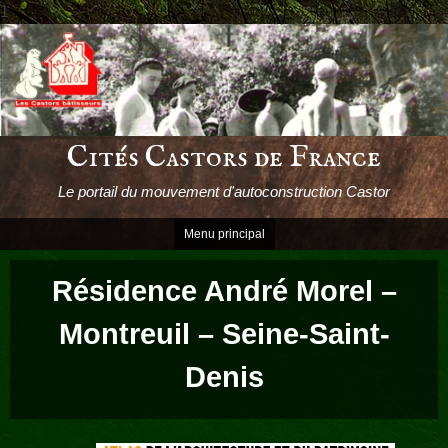
1
Passer
le
contenu
Cités Castors de France
Le portail du mouvement d'autoconstruction Castor
Menu principal
Résidence André Morel –
Montreuil – Seine-Saint-
Denis