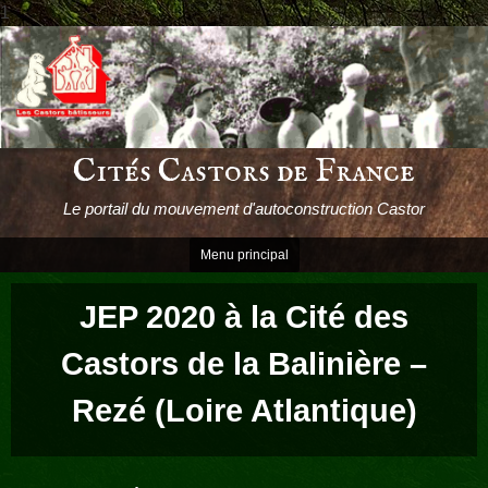
1
Passer
le
contenu
Cités Castors de France
Le portail du mouvement d'autoconstruction Castor
Menu principal
JEP 2020 à la Cité des
Castors de la Balinière –
Rezé (Loire Atlantique)