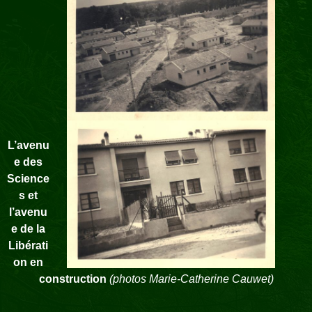
L’avenu
e des
Science
s et
l’avenu
e de la
Libérati
on en
construction
(photos Marie-Catherine Cauwet)