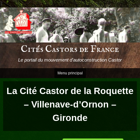
1
Passer
le
contenu
Cités Castors de France
Le portail du mouvement d'autoconstruction Castor
Menu principal
La Cité Castor de la Roquette
– Villenave-d’Ornon –
Gironde