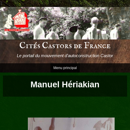
1
Passer
le
contenu
Cités Castors de France
Le portail du mouvement d'autoconstruction Castor
Menu principal
Manuel Hériakian