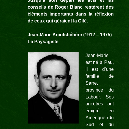
Jusqu’à son départ les avis et les
conseils de Roger Blanc restèrent des
éléments importants dans la réflexion
de ceux qui géraient la Cité.
Jean-
Marie Aniotsbéhère
(1912 –
1975)
Le Paysagiste
Jean-
Marie
est né à Pau,
il est d’une
famille de
Sarre,
province du
Labour. Ses
ancêtres ont
émigré en
Amérique (du
Sud et du