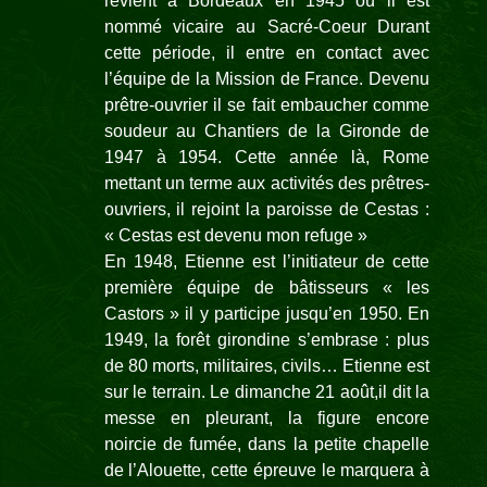
revient à Bordeaux en 1945 où il est
nommé vicaire au Sacré-
Coeur Durant
cette période, il entre en contact avec
l’équipe de la Mission de France. Devenu
prêtre-
ouvrier il se fait embaucher comme
soudeur au Chantiers de la Gironde de
1947 à 1954. Cette année là, Rome
mettant un terme aux activités des prêtres-
ouvriers, il rejoint la paroisse de Cestas :
« Cestas est devenu mon refuge »
En 1948, Etienne est l’initiateur de cette
première équipe de bâtisseurs « les
Castors » il y participe jusqu’en 1950. En
1949, la forêt girondine s’embrase : plus
de 80 morts, militaires, civils… Etienne est
sur le terrain. Le dimanche 21 août,il dit la
messe en pleurant, la figure encore
noircie de fumée, dans la petite chapelle
de l’Alouette, cette épreuve le marquera à