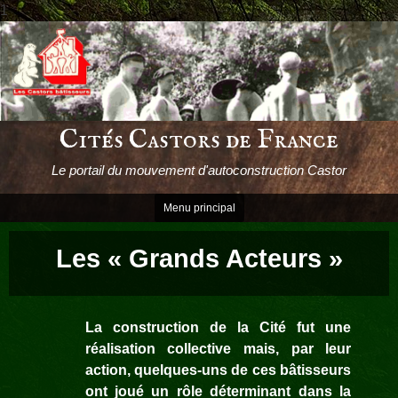
1
Passer
le
contenu
Cités Castors de France
Le portail du mouvement d'autoconstruction Castor
Menu principal
Les « Grands Acteurs »
La construction de la Cité fut une
réalisation collective mais, par leur
action, quelques-uns de ces bâtisseurs
ont joué un rôle déterminant dans la